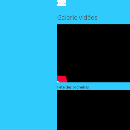
Home
Galerie vidéos
Fête des orphelins