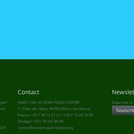
Contact
Newslet
spoir"
SAKKU YIW, ACTIONS POUR L'ESPOIR
Subscribe to
enis
11 Allée des Alpes 94350 Villiers-sur-Marne
France: +33 7 58 12 27 53 / +33 7 72 26 39 05
Sénégal: +221 78 547 86 86
2024
contact@actions-pour-lespoir.org