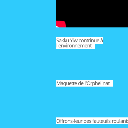
Sakku Yiw contrinue à
l'environnement
Maquette de l'Orphelinat
Offrons-leur des fauteuils roulant