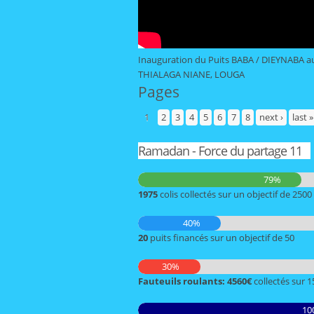
Inauguration du Puits BABA / DIEYNABA a
THIALAGA NIANE, LOUGA
Pages
1
2
3
4
5
6
7
8
next ›
last »
Ramadan - Force du partage 11
79%
1975
colis collectés sur un objectif de 2500
40%
20
puits financés sur un objectif de 50
30%
Fauteuils roulants: 4560€
collectés sur 
10