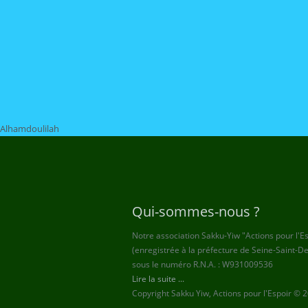
Alhamdoulilah
Qui-sommes-nous ?
Notre association Sakku-Yiw "Actions pour l'E
(enregistrée à la préfecture de Seine-Saint-D
sous le numéro R.N.A. : W931009536
Lire la suite ...
Copyright Sakku Yiw, Actions pour l'Espoir © 