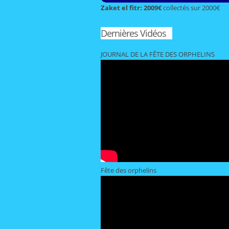
Zaket el fitr: 2009€
collectés sur 2000€
Dernières Vidéos
JOURNAL DE LA FÊTE DES ORPHELINS
Fête des orphelins