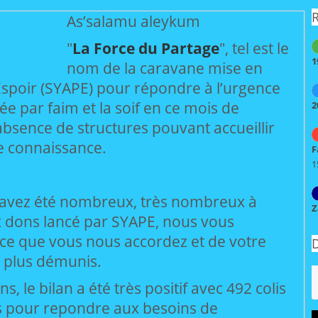
R
As’salamu aleykum
"
La Force du Partage
", tel est le
1
nom de la caravane mise en
’Espoir (SYAPE) pour répondre à l’urgence
e par faim et la soif en ce mois de
2
bsence de structures pouvant accueillir
e connaissance.
F
1
s avez été nombreux, très nombreux à
Z
x dons lancé par SYAPE, nous vous
ce que vous nous accordez et de votre
D
s plus démunis.
 le bilan a été très positif avec 492 colis
rés pour repondre aux besoins de