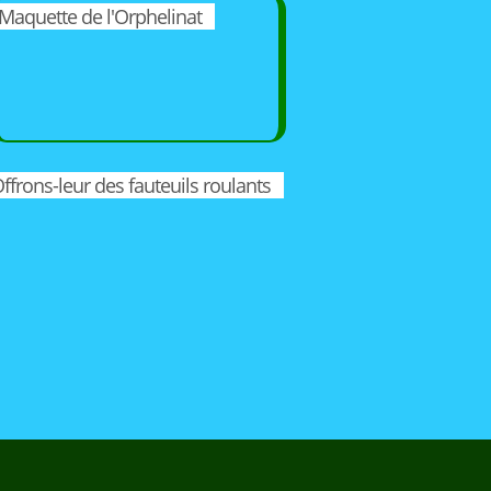
Maquette de l'Orphelinat
ffrons-leur des fauteuils roulants