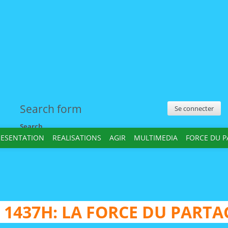
Search form
Se connecter
Search
RESENTATION
REALISATIONS
AGIR
MULTIMEDIA
FORCE DU 
 1437H: LA FORCE DU PARTA