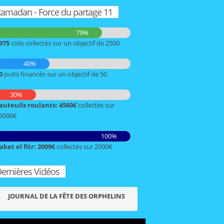
amadan - Force du partage 11
79%
975
colis collectés sur un objectif de 2500
40%
0
puits financés sur un objectif de 50
30%
auteuils roulants: 4560€
collectés sur
5000€
100%
aket el fitr: 2009€
collectés sur 2000€
ernières Vidéos
JOURNAL DE LA FÊTE DES ORPHELINS