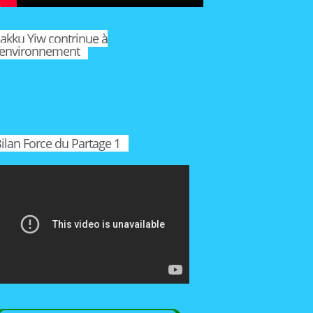
akku Yiw contrinue à
'environnement
ilan Force du Partage 1