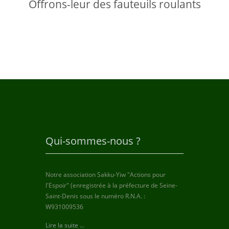
Offrons-leur des fauteuils roulants
Qui-sommes-nous ?
Notre association Sakku-Yiw "Actions pour
l'Espoir" (enregistrée à la préfecture de Seine-
Saint-Denis sous le numéro R.N.A. :
W931009536
Lire la suite ...