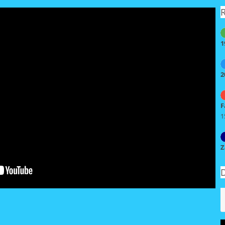
R
1
2
F
1
Z
D