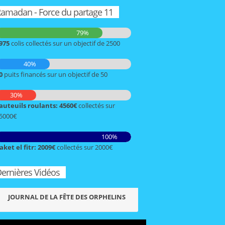
amadan - Force du partage 11
79%
975
colis collectés sur un objectif de 2500
40%
0
puits financés sur un objectif de 50
30%
auteuils roulants: 4560€
collectés sur
5000€
100%
aket el fitr: 2009€
collectés sur 2000€
ernières Vidéos
JOURNAL DE LA FÊTE DES ORPHELINS