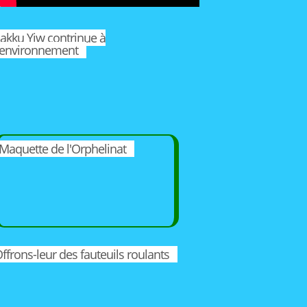
akku Yiw contrinue à
'environnement
Maquette de l'Orphelinat
ffrons-leur des fauteuils roulants