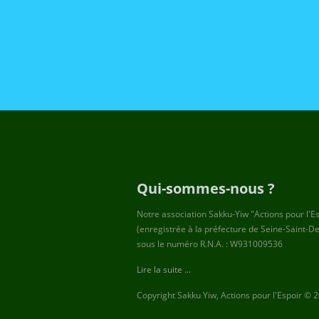
Qui-sommes-nous ?
Notre association Sakku-Yiw "Actions pour l'E
(enregistrée à la préfecture de Seine-Saint-D
sous le numéro R.N.A. : W931009536
Lire la suite ...
Copyright Sakku Yiw, Actions pour l'Espoir © 