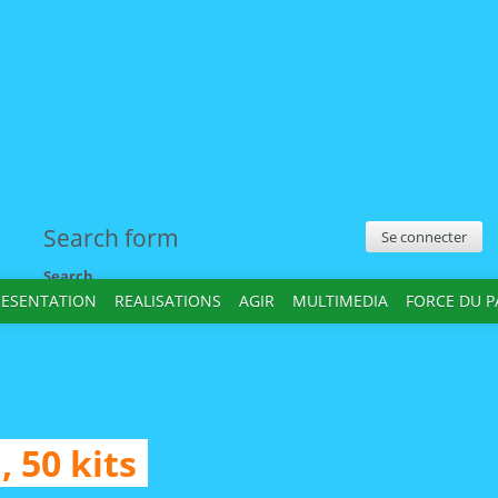
Search form
Se connecter
Search
RESENTATION
REALISATIONS
AGIR
MULTIMEDIA
FORCE DU 
 50 kits