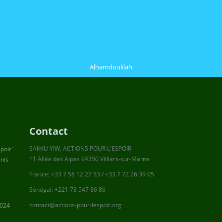
Alhamdoulilah
Contact
SAKKU YIW, ACTIONS POUR L'ESPOIR
spoir"
11 Allée des Alpes 94350 Villiers-sur-Marne
enis
France: +33 7 58 12 27 53 / +33 7 72 26 39 05
Sénégal: +221 78 547 86 86
contact@actions-pour-lespoir.org
2024