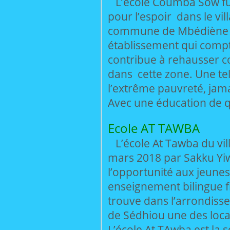
L’école Coumba Sow fu
pour l’espoir dans le vi
commune de Mbédiène (Lo
établissement qui compt
contribue à rehausser c
dans cette zone. Une tell
l’extrême pauvreté, jama
Avec une éducation de qu
Ecole AT TAWBA
L’école At Tawba du vi
mars 2018 par Sakku Yiw 
l’opportunité aux jeunes
enseignement bilingue f
trouve dans l’arrondiss
de Sédhiou une des local
L’école At TAwba est la