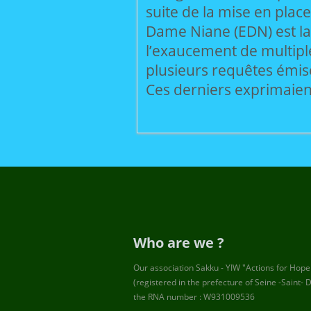
suite de la mise en place 
Dame Niane (EDN) est la 
l’exaucement de multipl
plusieurs requêtes émis
Ces derniers exprimaien
Who are we ?
Our association Sakku - YIW "Actions for Hope
(registered in the prefecture of Seine -Saint- D
the RNA number : W931009536