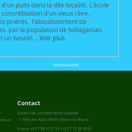
d’un puits dans la dite localité. L’école
concrétisation d’un vieux rêve,
es prières, l’aboutissement de
es par la population de Ndiaganiao.
t un besoin...
Voir plus
Alhamdoulilah
Contact
SAKKU YIW, ACTIONS POUR L'ESPOIR
 "
11 Allée des Alpes 94350 Villiers-sur-Marne
enis in
France: +33 7 58 12 27 53 / +33 7 72 26 39 05