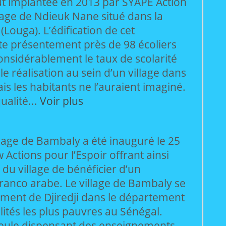
t implantée en 2013 par SYAPE Action
llage de Ndieuk Nane situé dans la
uga). L’édification de cet
e présentement près de 98 écoliers
onsidérablement le taux de scolarité
e réalisation au sein d’un village dans
is les habitants ne l’auraient imaginé.
alité...
Voir plus
llage de Bambaly a été inauguré le 25
Actions pour l’Espoir offrant ainsi
 du village de bénéficier d’un
ranco arabe. Le village de Bambaly se
ement de Djiredji dans le département
ités les plus pauvres au Sénégal.
 seule dispensant des enseignements