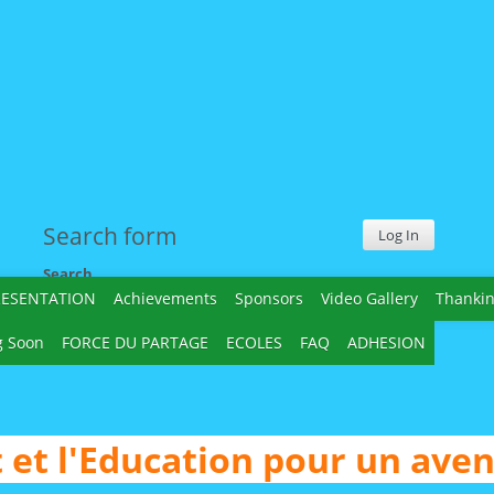
Search form
Log In
Search
RESENTATION
Achievements
Sponsors
Video Gallery
Thanki
 Soon
FORCE DU PARTAGE
ECOLES
FAQ
ADHESION
et l'Education pour un aven