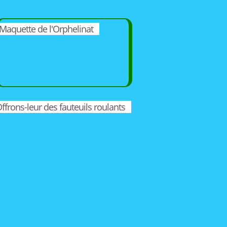
Maquette de l'Orphelinat
ffrons-leur des fauteuils roulants