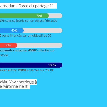
amadan - Force du partage 11
79%
975
colis collectés sur un objectif de 2500
40%
0
puits financés sur un objectif de 50
30%
auteuils roulants: 4560€
collectés sur
5000€
100%
aket el fitr: 2009€
collectés sur 2000€
akku Yiw contrinue à
'environnement