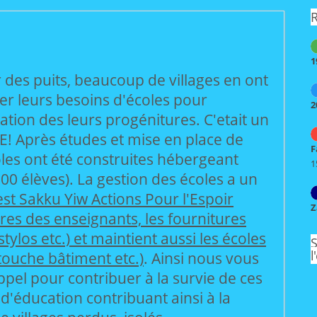
R
1
r des puits, beaucoup de villages en ont
er leurs besoins d'écoles pour
2
ation des leurs progénitures. C'etait un
! Après études et mise en place de
F
coles ont été construites hébergeant
1
600 élèves). La gestion des écoles a un
est Sakku Yiw Actions Pour l'Espoir
Z
ires des enseignants, les fournitures
 stylos etc.) et maintient aussi les écoles
S
l
etouche bâtiment etc.)
. Ainsi nous vous
pel pour contribuer à la survie de ces
d'éducation contribuant ainsi à la